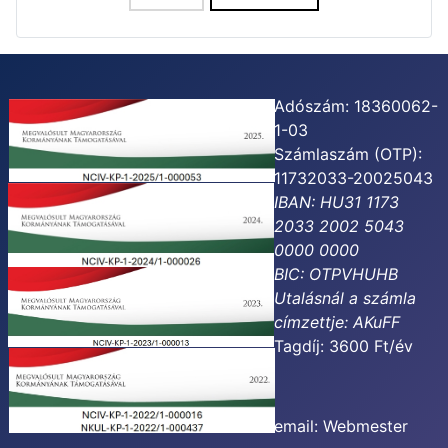
Adószám: 18360062-
1-03
Számlaszám (OTP):
11732033-20025043
IBAN: HU31 1173
2033 2002 5043
0000 0000
BIC: OTPVHUHB
Utalásnál a számla
címzettje:
AKuFF
Tagdíj: 3600 Ft/év
email:
Webmester