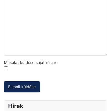
Másolat küldése saját részre
Captcha
*
E-mail küldése
Hírek