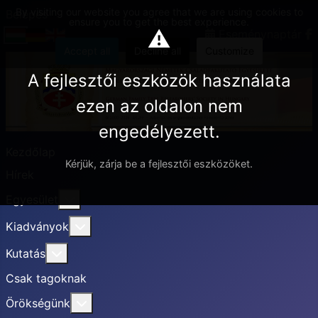
By visiting our website you agree that we are using cookies to
Belépés
ensure you to get the best experience.
⚠
Eseménynaptár
Accept all
Decline all
Customize
A fejlesztői eszközök használata
ezen az oldalon nem
engedélyezett.
Kezdőlap
Kérjük, zárja be a fejlesztői eszközöket.
Hírek
További információ erről: Egyesület
Egyesület
További információ erről: Kiadványok
Kiadványok
További információ erről: Kutatás
Kutatás
Csak tagoknak
További információ erről: Örökségünk
Örökségünk