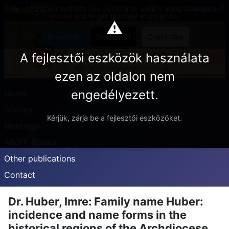
Event Calendar
By visiting our website you agree that we are using cookies to
ensure you to get the best experience.
⚠
Accept all
Decline all
Customize
A fejlesztői eszközök használata
ezen az oldalon nem
engedélyezett.
Home
Society
Kérjük, zárja be a fejlesztői eszközöket.
Meetings
AKuFF-Books
Other publications
Contact
Dr. Huber, Imre: Family name Huber:
incidence and name forms in the
historical regions of the Archdiocese