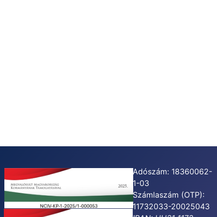
Adószám: 18360062-
1-03
Számlaszám (OTP):
11732033-20025043