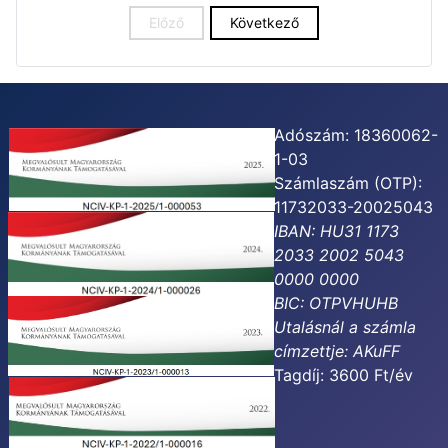
Előző
Következő
Adószám: 18360062-
1-03
Számlaszám (OTP):
11732033-20025043
IBAN: HU31 1173
2033 2002 5043
0000 0000
BIC: OTPVHUHB
Utalásnál a számla
címzettje:
AKuFF
Tagdíj: 3600 Ft/év