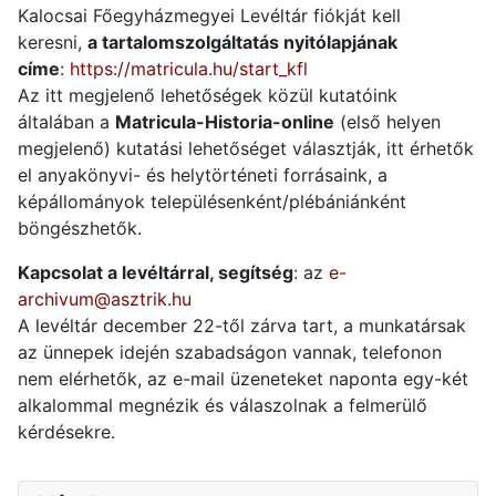
Kalocsai Főegyházmegyei Levéltár fiókját kell
keresni,
a tartalomszolgáltatás nyitólapjának
címe
:
https://matricula.hu/start_kfl
Az itt megjelenő lehetőségek közül kutatóink
általában a
Matricula-Historia-online
(első helyen
megjelenő) kutatási lehetőséget választják, itt érhetők
el anyakönyvi- és helytörténeti forrásaink, a
képállományok településenként/plébániánként
böngészhetők.
Kapcsolat a levéltárral, segítség
: az
e-
archivum@asztrik.hu
A levéltár december 22-től zárva tart, a munkatársak
az ünnepek idején szabadságon vannak, telefonon
nem elérhetők, az e-mail üzeneteket naponta egy-két
alkalommal megnézik és válaszolnak a felmerülő
kérdésekre.