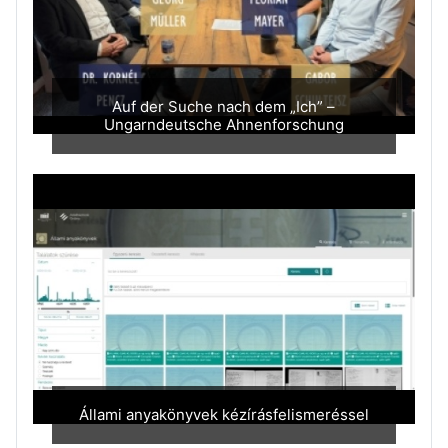
Auf der Suche nach dem „Ich” –
Ungarndeutsche Ahnenforschung
Állami anyakönyvek kézírásfelismeréssel