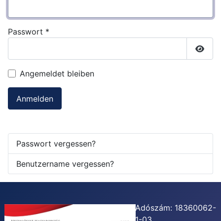
Passwort
*
Passw
Angemeldet bleiben
Anmelden
Passwort vergessen?
Benutzername vergessen?
Adószám: 18360062-
1-03