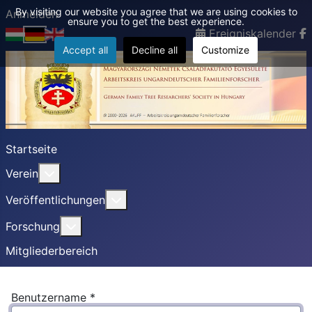
By visiting our website you agree that we are using cookies to
Anmelden
ensure you to get the best experience.
Ereigniskalender
Accept all
Decline all
Customize
Startseite
Weitere Informationen: Verein
Verein
Weitere Informationen: Veröffentlic
Veröffentlichungen
Weitere Informationen: Forschung
Forschung
Mitgliederbereich
Benutzername
*