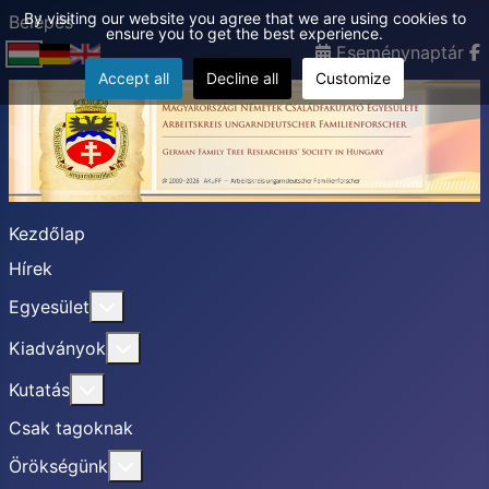
By visiting our website you agree that we are using cookies to
Belépés
ensure you to get the best experience.
Eseménynaptár
Accept all
Decline all
Customize
Kezdőlap
Hírek
További információ erről: Egyesület
Egyesület
További információ erről: Kiadványok
Kiadványok
További információ erről: Kutatás
Kutatás
Csak tagoknak
További információ erről: Örökségünk
Örökségünk