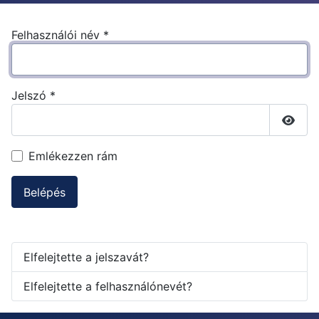
Felhasználói név
*
Jelszó
*
Jelsz
Emlékezzen rám
Belépés
Elfelejtette a jelszavát?
Elfelejtette a felhasználónevét?