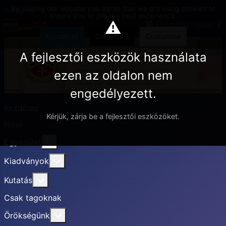
By visiting our website you agree that we are using cookies to
Belépés
ensure you to get the best experience.
⚠
Eseménynaptár
Accept all
Decline all
Customize
A fejlesztői eszközök használata
ezen az oldalon nem
engedélyezett.
Kezdőlap
Kérjük, zárja be a fejlesztői eszközöket.
Hírek
További információ erről: Egyesület
Egyesület
További információ erről: Kiadványok
Kiadványok
További információ erről: Kutatás
Kutatás
Csak tagoknak
További információ erről: Örökségünk
Örökségünk