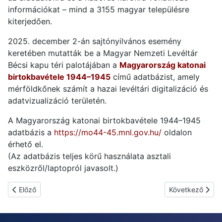
információkat – mind a 3155 magyar településre
kiterjedően.
2025. december 2-án sajtónyilvános esemény
keretében mutatták be a Magyar Nemzeti Levéltár
Bécsi kapu téri palotájában a
Magyarország katonai
birtokbavétele 1944–1945
című adatbázist, amely
mérföldkőnek számít a hazai levéltári digitalizáció és
adatvizualizáció területén.
A Magyarország katonai birtokbavétele 1944–1945
adatbázis a
https://mo44-45.mnl.gov.hu/
oldalon
érhető el.
(Az adatbázis teljes körű használata asztali
eszközről/laptopról javasolt.)
Előző cikk: Állami anyakönyvek kézírásfelismeréssel
Következő cikk: 
Előző
Következő