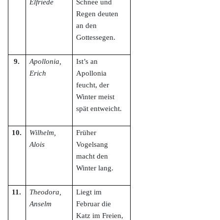
Elfriede
Schnee und
Regen deuten
an den
Gottessegen.
9.
Apollonia,
Ist’s an
Erich
Apollonia
feucht, der
Winter meist
spät entweicht.
10.
Wilhelm,
Früher
Alois
Vogelsang
macht den
Winter lang.
11.
Theodora,
Liegt im
Anselm
Februar die
Katz im Freien,