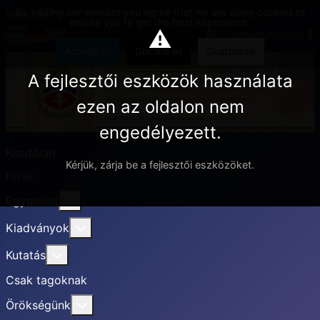
By visiting our website you agree that we are using cookies to
Belépés
ensure you to get the best experience.
⚠
Eseménynaptár
Accept all
Decline all
Customize
A fejlesztői eszközök használata
ezen az oldalon nem
engedélyezett.
Kezdőlap
Kérjük, zárja be a fejlesztői eszközöket.
Hírek
További információ erről: Egyesület
Egyesület
További információ erről: Kiadványok
Kiadványok
További információ erről: Kutatás
Kutatás
Csak tagoknak
További információ erről: Örökségünk
Örökségünk