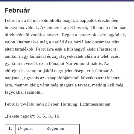
Február
Februárra a tél már kitombolta magát, a nappalok érezhetően
hosszabbá válnak. Az emberek a két hosszú, téli hónap után már
türelmetlenül várják a tavaszt. Régen a parasztok azért aggódtak,
vajon kitartanak-e még a család és a háziállatok számára télre
eltett tartalékok. Februárra esik a húshagyó kedd (Fastnacht),
amikor nagy lármával és zajjal igyekeztek elűzni a telet, ezért
gyakran nevezték ezt a hónapot Narrenmond-nak is. Az
előrejelzés szempontjából nagy jelentősége volt február 2.
napjának, ugyanis az aznapi időjárásból következtetni lehetett
arra, mennyi ideig várat még magára a tavasz, meddig kell még
fagyokkal számolni.
Február további nevei: Feber, Hornung, Lichtmessmonat.
„Fekete napok“: 3., 6., 8., 16.
1.
Brigitte,
Regen im