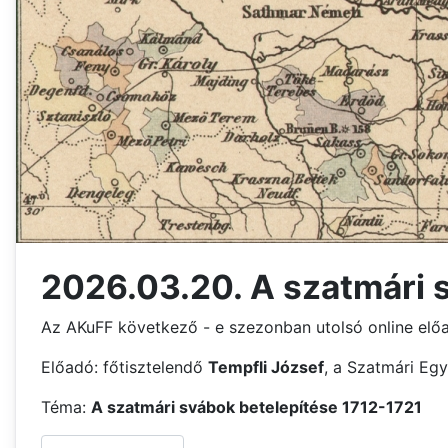
2026.03.20. A szatmári s
Az AKuFF következő - e szezonban utolsó online el
Előadó: főtisztelendő
Tempfli József
, a Szatmári Eg
Téma:
A szatmári svábok betelepítése 1712-1721