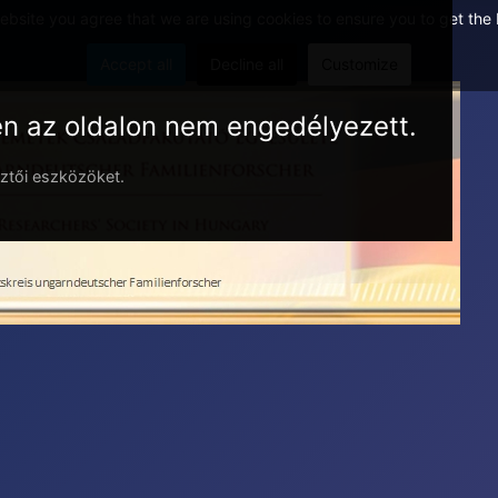
website you agree that we are using cookies to ensure you to get the
Accept all
Decline all
Customize
en az oldalon nem engedélyezett.
esztői eszközöket.