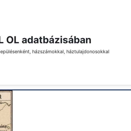
NL OL adatbázisában
lepülésenként, házszámokkal, háztulajdonosokkal