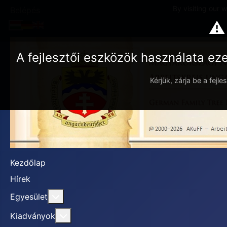
By visiting our 
Belépés
⚠
A fejlesztői eszközök használata ez
Kérjük, zárja be a fejl
Kezdőlap
Hírek
További információ erről: Egyesület
Egyesület
További információ erről: Kiadványok
Kiadványok