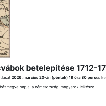
vábok betelepítése 1712-17
őadását
2026. március 20-án (péntek) 19 óra 30 perc
es ke
yházmegye papja, a németországi magyarok lelkésze