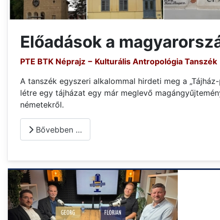
Előadások a magyarország
PTE BTK Néprajz − Kulturális Antropológia Tanszék
A tanszék egyszeri alkalommal hirdeti meg a „Tájház
létre egy tájházat egy már meglevő magángyűjteményb
németekről.
Bővebben …