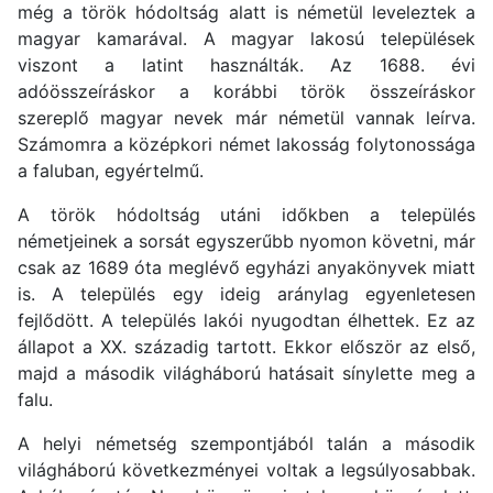
még a török hódoltság alatt is németül leveleztek a
magyar kamarával. A magyar lakosú települések
viszont a latint használták. Az 1688. évi
adóösszeíráskor a korábbi török összeíráskor
szereplő magyar nevek már németül vannak leírva.
Számomra a középkori német lakosság folytonossága
a faluban, egyértelmű.
A török hódoltság utáni időkben a település
németjeinek a sorsát egyszerűbb nyomon követni, már
csak az 1689 óta meglévő egyházi anyakönyvek miatt
is. A település egy ideig aránylag egyenletesen
fejlődött. A település lakói nyugodtan élhettek. Ez az
állapot a XX. századig tartott. Ekkor először az első,
majd a második világháború hatásait sínylette meg a
falu.
A helyi németség szempontjából talán a második
világháború következményei voltak a legsúlyosabbak.