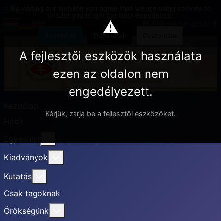
By visiting our website you agree that we are using cookies to
Belépés
ensure you to get the best experience.
⚠
Eseménynaptár
Accept all
Decline all
Customize
A fejlesztői eszközök használata
ezen az oldalon nem
engedélyezett.
Kezdőlap
Kérjük, zárja be a fejlesztői eszközöket.
Hírek
További információ erről: Egyesület
Egyesület
További információ erről: Kiadványok
Kiadványok
További információ erről: Kutatás
Kutatás
Csak tagoknak
További információ erről: Örökségünk
Örökségünk