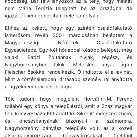
közösség. Bár felvillanyozott az a tény, hogy minket
nem Mária Terézia telepített be az országba, de
igazából nem gondoltam bele komolyan.
Ehhez az kellett, hogy egy szintén családfakutató
ismerősöm révén 2001 márciusában beléptem a
Magyarországi Németek Családfakutató
Egyesületébe. Egy-két hónappal később belépett még
valaki. Batizi Zoltánnak hívják, régész, és
Nagybörzsönyben lakik. Mellesleg anyai ágon
Fleischer ősökkel rendelkezik. Ő indította el a lavinát.
Mint a történelemben jártasabb személy ráirányította
a figyelmem egy-két dologra.
Tőle tudom, hogy megjelent Horváth M. Ferenc
tollából egy könyv a településről, amit a Száz magyar
falu könyvesháza Kht adott ki. Sikerült megszereznem,
és kincsesbányának bizonyult a számomra.
Nagybörzsöny bányász település volt, és a közeli
alsó-magyarországi bányavárosokkal (például