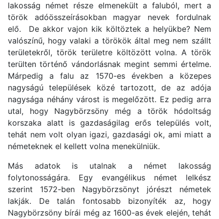
lakosság német része elmenekült a faluból, mert a
török adóösszeírásokban magyar nevek fordulnak
elő. De akkor vajon kik költöztek a helyükbe? Nem
valószínű, hogy valaki a törökök által meg nem szállt
területekről, török területre költözött volna. A török
terülten történő vándorlásnak megint semmi értelme.
Márpedig a falu az 1570-es években a közepes
nagyságú települések közé tartozott, de az adója
nagysága néhány várost is megelőzött. Ez pedig arra
utal, hogy Nagybörzsöny még a török hódoltság
korszaka alatt is gazdaságilag erős település volt,
tehát nem volt olyan igazi, gazdasági ok, ami miatt a
németeknek el kellett volna menekülniük.
Más adatok is utalnak a német lakosság
folytonosságára. Egy evangélikus német lelkész
szerint 1572-ben Nagybörzsönyt jórészt németek
lakják. De talán fontosabb bizonyíték az, hogy
Nagybörzsöny bírái még az 1600-as évek elején, tehát