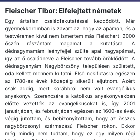
Fleischer Tibor: Elfelejtett németek
Egy ártatlan családfakutatással kezdődött. Már
gyermekkoromban is zavart az, hogy az apámon, és a
testvéremen kívül nem ismertem más Fleischert. 2000
őszén rászántam magamat a kutatásra. A
dédnagymamám leányfejjel szülte apai nagyapámat,
így az ő családneve a Fleischer tovább öröklődött. A
dédnagyanyám Nagybörzsöny településen született,
oda kellett mennem kutatni. Első nekifutásra egészen
az 1780-as évek közepéig sikerült eljutnom. Azért
csak addig, mert korábbról nem volt evangélikus
anyakönyv. Szerencsére a katolikus anyakönyvekben
előtte vezették az evangélikusokat is, így 2001
januárjában, és februárjában egészen az 1600-as évek
végig jutottam, és bebizonyítottam, hogy az összes
nagybörzsönyi származású Fleischer rokon. Ekkor
még mindig nem tudtam, hogy ez egy milyen régi