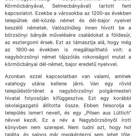
Körmöcbányával, Selmecbányával) tartott fent
kapcsolatot. Ezekbe a városokba az 1200-as években
települtek dél-közép német és dél-bajor nyelvet
beszélő németek. Valószínűleg innen hívott be a
börzsönyi bányák művelésére családokat a földesúr,
az esztergomi érsek. Ezt az támasztja alá, hogy még
az 1800-as években is megállapítható volt: a
nagybörzsönyi német tájszólás rokonságot mutat a
körmöcbányai dél-német, bajor eredetű nyelvvel.
Azonban ezzel kapcsolatban van valami, aminek
valahogy utána kellene járni. Van egy rövid
településtörténet a nagybörzsönyi polgármesteri
hivatal folyosóján kifüggesztve. Ezt egy korábbi
iskolaigazgató állította össze. Ebben felsorolja a
település ismert neveit, és egy „Pilsen aus Lüttich”
névvel kezdi. Ez a név a Nagybörzsönyől írott
könyvben nem szerepel. Nem tudni azt, hogy hol
találta, és sajnos már megkérdezni sem lehet tőle,