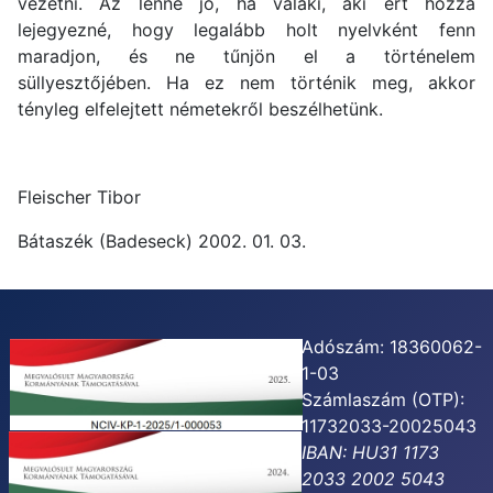
vezetni. Az lenne jó, ha valaki, aki ért hozzá
lejegyezné, hogy legalább holt nyelvként fenn
maradjon, és ne tűnjön el a történelem
süllyesztőjében. Ha ez nem történik meg, akkor
tényleg elfelejtett németekről beszélhetünk.
Fleischer Tibor
Bátaszék (Badeseck) 2002. 01. 03.
Adószám: 18360062-
1-03
Számlaszám (OTP):
11732033-20025043
IBAN: HU31 1173
2033 2002 5043