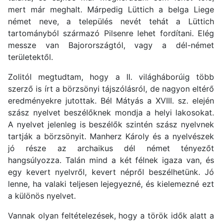
mert már meghalt. Márpedig Lüttich a belga Liege
német neve, a település nevét tehát a Lüttich
tartományból származó Pilsenre lehet fordítani. Elég
messze van Bajorországtól, vagy a dél-német
területektől.
Zolitól megtudtam, hogy a II. világháborúig több
szerző is írt a börzsönyi tájszólásról, de nagyon eltérő
eredményekre jutottak. Bél Mátyás a XVIII. sz. elején
szász nyelvet beszélőknek mondja a helyi lakosokat.
A nyelvet jelenleg is beszélők szintén szász nyelvnek
tartják a börzsönyit. Manherz Károly és a nyelvészek
jó része az archaikus dél német tényezőt
hangsúlyozza. Talán mind a két félnek igaza van, és
egy kevert nyelvről, kevert népről beszélhetünk. Jó
lenne, ha valaki teljesen lejegyezné, és kielemezné ezt
a különös nyelvet.
Vannak olyan feltételezések, hogy a török idők alatt a