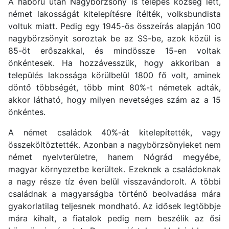
A háború után Nagybörzsöny is telepes község lett,
német lakosságát kitelepítésre ítélték, volksbundista
voltuk miatt. Pedig egy 1945-ös összeírás alapján 100
nagybörzsönyit soroztak be az SS-be, azok közül is
85-öt erőszakkal, és mindössze 15-en voltak
önkéntesek. Ha hozzávesszük, hogy akkoriban a
település lakossága körülbelül 1800 fő volt, aminek
döntő többségét, több mint 80%-t németek adták,
akkor látható, hogy milyen nevetséges szám az a 15
önkéntes.
A német családok 40%-át kitelepítették, vagy
összeköltöztették. Azonban a nagybörzsönyieket nem
német nyelvterületre, hanem Nógrád megyébe,
magyar környezetbe kerültek. Ezeknek a családoknak
a nagy része tíz éven belül visszavándorolt. A többi
családnak a magyarságba történő beolvadása mára
gyakorlatilag teljesnek mondható. Az idősek legtöbbje
mára kihalt, a fiatalok pedig nem beszélik az ősi