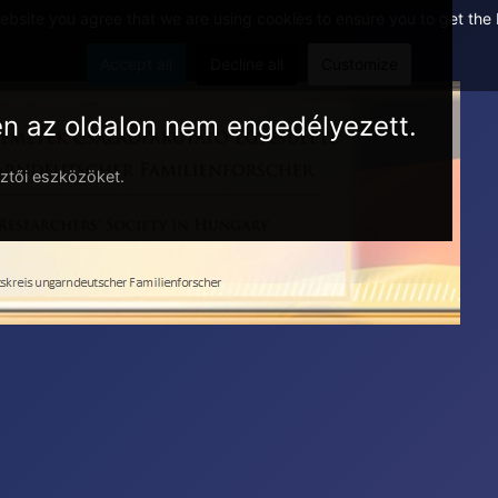
website you agree that we are using cookies to ensure you to get the
Accept all
Decline all
Customize
en az oldalon nem engedélyezett.
esztői eszközöket.