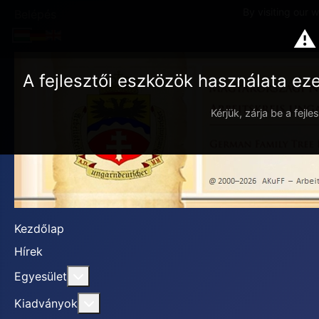
By visiting our 
Belépés
⚠
A fejlesztői eszközök használata ez
Kérjük, zárja be a fejl
Kezdőlap
Hírek
További információ erről: Egyesület
Egyesület
További információ erről: Kiadványok
Kiadványok