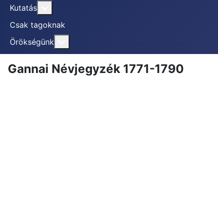
További információ erről: Kutatás
Kutatás
Csak tagoknak
További információ erről: Örökségünk
Örökségünk
Gannai Névjegyzék 1771-1790