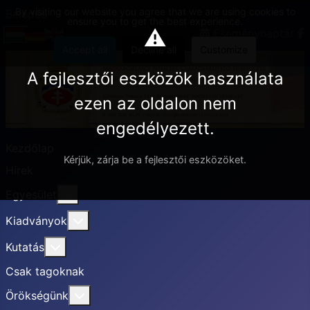
By visiting our website you agree that we are using cookies to
Belépés
ensure you to get the best experience.
⚠
Eseménynaptár
Accept all
Decline all
Customize
A fejlesztői eszközök használata
ezen az oldalon nem
engedélyezett.
Kezdőlap
Kérjük, zárja be a fejlesztői eszközöket.
Hírek
További információ erről: Egyesület
Egyesület
További információ erről: Kiadványok
Kiadványok
További információ erről: Kutatás
Kutatás
Csak tagoknak
További információ erről: Örökségünk
Örökségünk