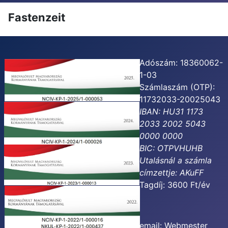
Fastenzeit
Adószám: 18360062-
1-03
Számlaszám (OTP):
11732033-20025043
IBAN: HU31 1173
2033 2002 5043
0000 0000
BIC: OTPVHUHB
Utalásnál a számla
címzettje:
AKuFF
Tagdíj: 3600 Ft/év
email:
Webmester